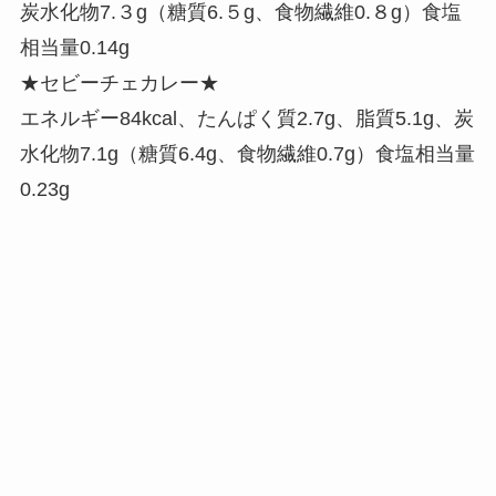
炭水化物7.３g（糖質6.５g、食物繊維0.８g）食塩
相当量0.14g
★セビーチェカレー★
エネルギー84kcal、たんぱく質2.7g、脂質5.1g、炭
水化物7.1g（糖質6.4g、食物繊維0.7g）食塩相当量
0.23g