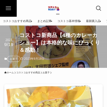
コストコおすすめ商品
まとめ記事
コストコ基本情報
最新購入品
コストコ新商品【4種のカレーカ
2023
シュー】は本格的な味にびっくり
9/19
＆感動！
2023年9月19日
お菓子
ホーム
コストコおすすめ商品
お菓子