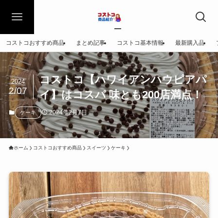
コストコおすすめ商品
まとめ記事
コストコ基本情報
最新購入品
コストコ【ハワイアンハウピアパ
2024
2/07
イ】はコスパ 味とも200店満点！
2024年2月7日
ケーキ
ホーム
コストコおすすめ商品
スイーツ
ケーキ