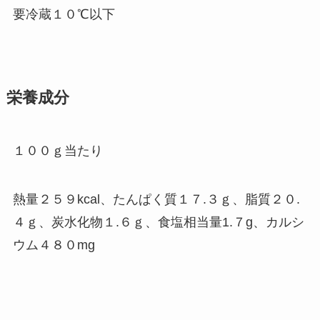
要冷蔵１０℃以下
栄養成分
１００ｇ当たり
熱量２５９kcal、たんぱく質１７.３ｇ、脂質２０.
４ｇ、炭水化物１.６ｇ、食塩相当量1.７g、カルシ
ウム４８０mg