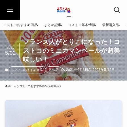
コストコおすすめ商品
まとめ記事
コストコ基本情報
最新購入品
フランス人がとりこになった！コ
2023
ストコのミニカマンベールが超美
5/02
味しい！
2021年6月3日
2023年5月2日
コストコおすすめ商品
乳製品
ホーム
コストコおすすめ商品
乳製品