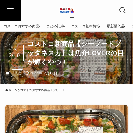
コストコおすすめ商品
まとめ記事
コストコ基本情報
最新購入品
コストコ新商品【シーフードプ
2023
ッタネスカ】は魚介LOVERの目
12/19
が輝くやつ！
2023年12月19日
デリカ
ホーム
コストコおすすめ商品
デリカ