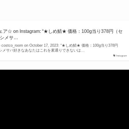
☆ on Instagram: “★しめ鯖★ 価格：100g当り378円（セ
 シメサ…
ts – costco_room on October 17, 2023: “★しめ鯖★ 価格：100g当り378円
 シメサバ好きなあなたはこれを素通りできないは…
Instagram